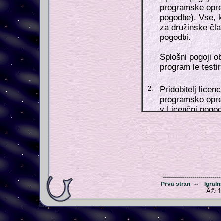
-----------------------------
--
Prva stran
Igraln
Â© 1