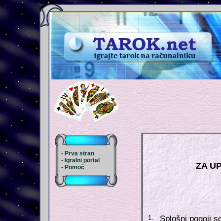
- Prva stran
- Igralni portal
- Pomoč