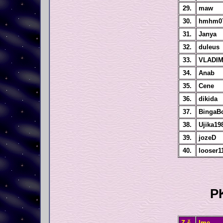
29.
maw
30.
hmhm0
31.
Janya
32.
duleus
33.
VLADIM
34.
Anab
35.
Cene
36.
dikida
37.
BingaB
38.
Ujika19
39.
jozeD
40.
looser1
PK
Z.š.
Ime