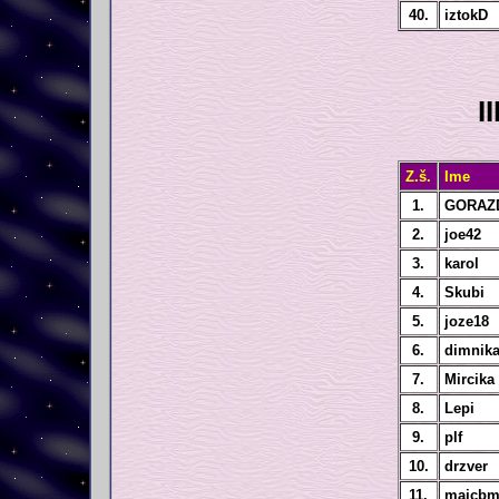
40.
iztokD
I
Z.š.
Ime
1.
GORAZ
2.
joe42
3.
karol
4.
Skubi
5.
joze18
6.
dimnika
7.
Mircika
8.
Lepi
9.
plf
10.
drzver
11.
majcb