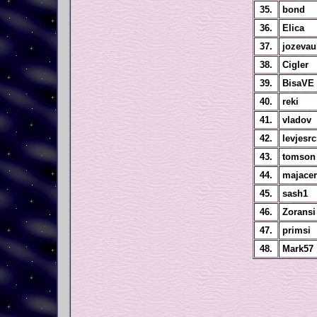
35.
bond
36.
Elica
37.
jozevau
38.
Cigler
39.
BisaVE
40.
reki
41.
vladov
42.
levjesrc
43.
tomson
44.
majace
45.
sash1
46.
Zoransi
47.
primsi
48.
Mark57