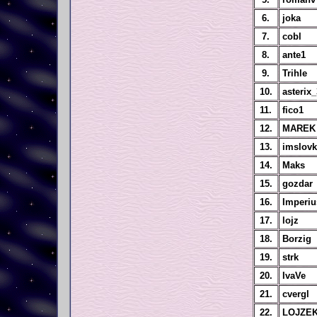
6.
joka
7.
cobl
8.
ante1
9.
Trihle
10.
asterix
11.
fico1
12.
MAREK
13.
imslovk
14.
Maks
15.
gozdar
16.
Imperiu
17.
lojz
18.
Borzig
19.
strk
20.
IvaVe
21.
cvergl
22.
LOJZE