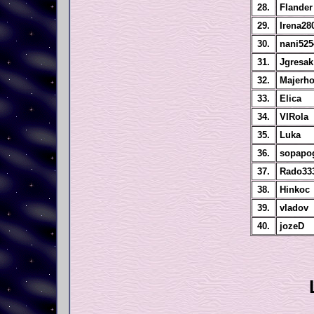
28.
Flander
29.
Irena28
30.
nani525
31.
Jgresak
32.
Majerho
33.
Elica
34.
VIRola
35.
Luka
36.
sopapo
37.
Rado33
38.
Hinkoc
39.
vladov
40.
jozeD