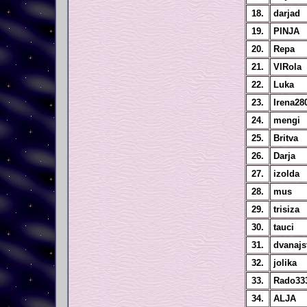
18.
darjad
19.
PINJA
20.
Repa
21.
VIRola
22.
Luka
23.
Irena28
24.
mengi
25.
Britva
26.
Darja
27.
izolda
28.
mus
29.
trisiza
30.
tauci
31.
dvanajs
32.
jolika
33.
Rado33
34.
ALJA