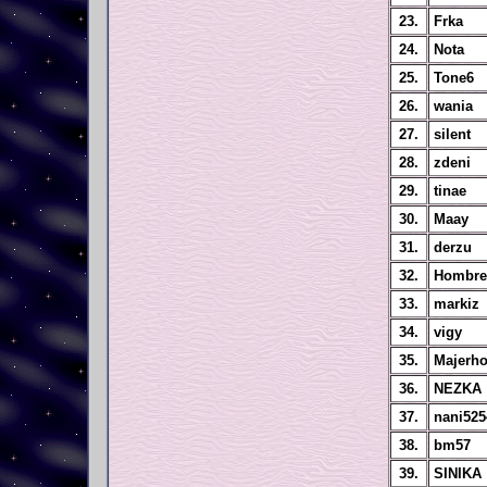
23.
Frka
24.
Nota
25.
Tone6
26.
wania
27.
silent
28.
zdeni
29.
tinae
30.
Maay
31.
derzu
32.
Hombre
33.
markiz
34.
vigy
35.
Majerho
36.
NEZKA
37.
nani525
38.
bm57
39.
SINIKA