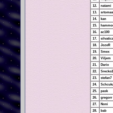
12.
natami
13.
srtoma
14.
kan
15.
hammo
16.
ac100
17.
silvatic
18.
JozeR
19.
Smex
20.
Viljem
21.
Dario
22.
Srecko
23.
stefan7
24.
Schcuk
25.
pask
26.
gregorr
27.
Noni
28.
bab