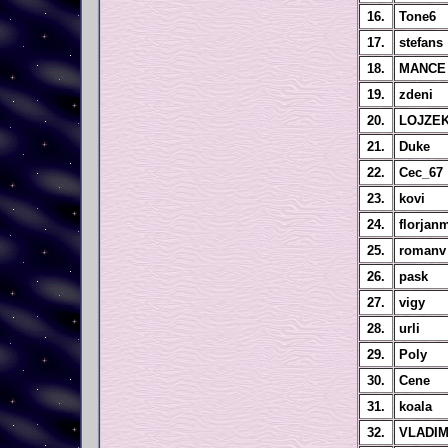
16.
Tone6
17.
stefans
18.
MANCE
19.
zdeni
20.
LOJZE
21.
Duke
22.
Cec_67
23.
kovi
24.
florjan
25.
romanv
26.
pask
27.
vigy
28.
urli
29.
Poly
30.
Cene
31.
koala
32.
VLADIM