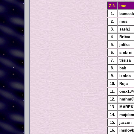
Z.š.
Ime
1.
banced
2.
mus
3.
sash1
4.
Britva
5.
jolika
6.
srebrni
7.
trisiza
8.
bab
9.
izolda
10.
Roja
11.
onix134
12.
hmhm0
13.
MAREK
14.
majcb
15.
jazzon
16.
imslovk