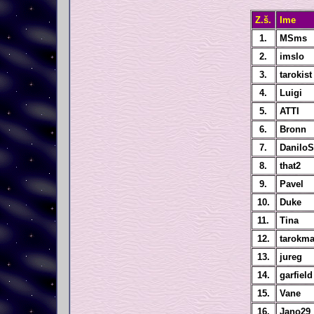
Z.š.
Ime
1.
MSms
2.
imslo
3.
tarokist
4.
Luigi
5.
ATTI
6.
Bronn
7.
DaniloS
8.
that2
9.
Pavel
10.
Duke
11.
Tina
12.
tarokm
13.
jureg
14.
garfield
15.
Vane
16.
Jano29