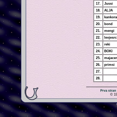
17.
Jussi
18.
ALJA
19.
kankora
20.
bond
21.
mengi
22.
levjesrc
23.
reki
24.
BOKI
25.
majace
26.
primsi
27.
28.
-----------------------------
Prva stran
© 19