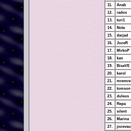
11.
Anab
12.
rados
13.
turi1
14.
Nota
15.
darjad
16.
JozeR
17.
MirkoP
18.
kan
19.
BisaVE
20.
karol
21.
mremre
22.
tomson
23.
duleus
24.
Repa
25.
silent
26.
Marina
27.
jozevau