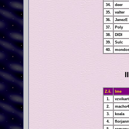
34.
deer
35.
valter
36.
JanezE
37.
Poly
38.
DIDI
39.
Sulc
40.
mondo
I
Z.š.
Ime
1.
vzvikart
2.
macho4
3.
koala
4.
florjan
5.
romanv