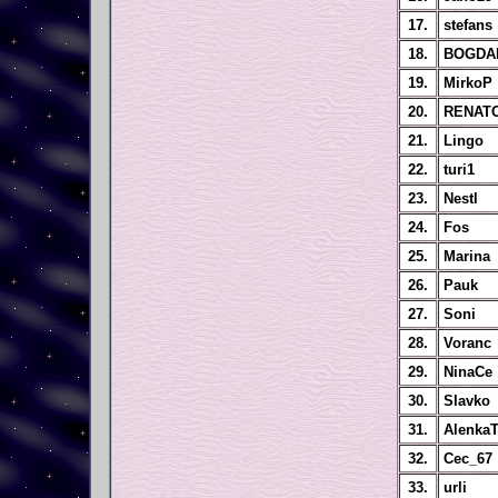
17.
stefans
18.
BOGDA
19.
MirkoP
20.
RENAT
21.
Lingo
22.
turi1
23.
Nestl
24.
Fos
25.
Marina
26.
Pauk
27.
Soni
28.
Voranc
29.
NinaCe
30.
Slavko
31.
Alenka
32.
Cec_67
33.
urli