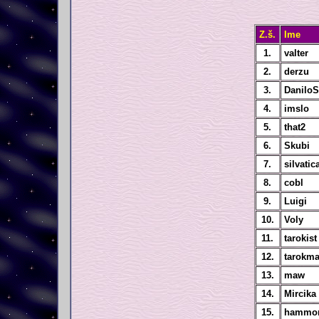
Z.š.
Ime
1.
valter
2.
derzu
3.
DaniloS
4.
imslo
5.
that2
6.
Skubi
7.
silvatic
8.
cobl
9.
Luigi
10.
Voly
11.
tarokist
12.
tarokm
13.
maw
14.
Mircika
15.
hammo