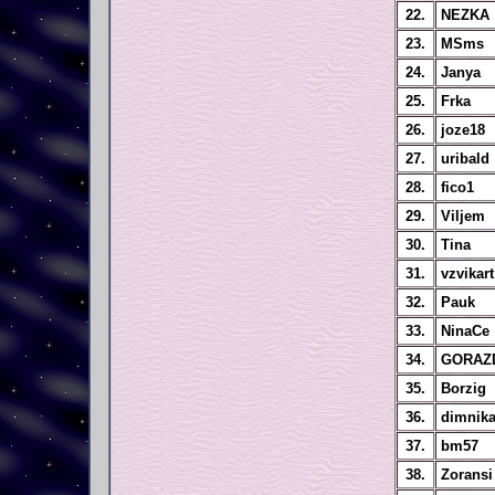
22.
NEZKA
23.
MSms
24.
Janya
25.
Frka
26.
joze18
27.
uribald
28.
fico1
29.
Viljem
30.
Tina
31.
vzvikart
32.
Pauk
33.
NinaCe
34.
GORAZ
35.
Borzig
36.
dimnika
37.
bm57
38.
Zoransi