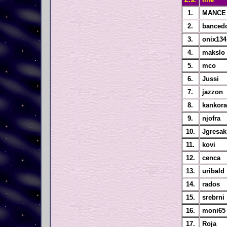
1.
MANCE
2.
banced
3.
onix134
4.
makslo
5.
mco
6.
Jussi
7.
jazzon
8.
kankora
9.
njofra
10.
Jgresak
11.
kovi
12.
cenca
13.
uribald
14.
rados
15.
srebrni
16.
moni65
17.
Roja