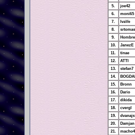
5.
joe42
6.
moni65
7.
IvaVe
8.
srtoma
9.
Hombre
10.
JanezE
11.
tinae
12.
ATTI
13.
stefan7
14.
BOGDA
15.
Bronn
16.
Dario
17.
dikida
18.
cvergl
19.
dvanajs
20.
Damjan
21.
macho4