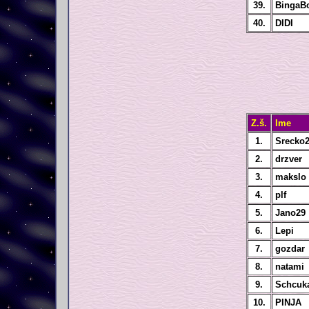
39.
BingaB
40.
DIDI
Z.š.
Ime
1.
Srecko
2.
drzver
3.
makslo
4.
plf
5.
Jano29
6.
Lepi
7.
gozdar
8.
natami
9.
Schcuk
10.
PINJA