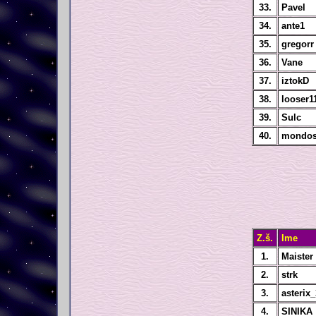
33.
Pavel
34.
ante1
35.
gregorr
36.
Vane
37.
iztokD
38.
looser1
39.
Sulc
40.
mondo
Z.š.
Ime
1.
Maister
2.
strk
3.
asterix
4.
SINIKA